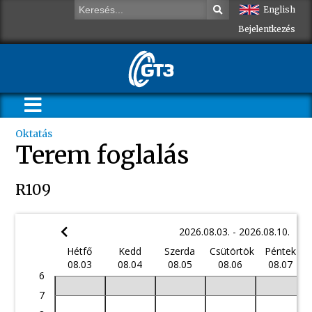
English
Bejelentkezés
Oktatás
Terem foglalás
R109
2026.08.03. - 2026.08.10.
Hétfő
Kedd
Szerda
Csütörtök
Péntek
08.03
08.04
08.05
08.06
08.07
6
7