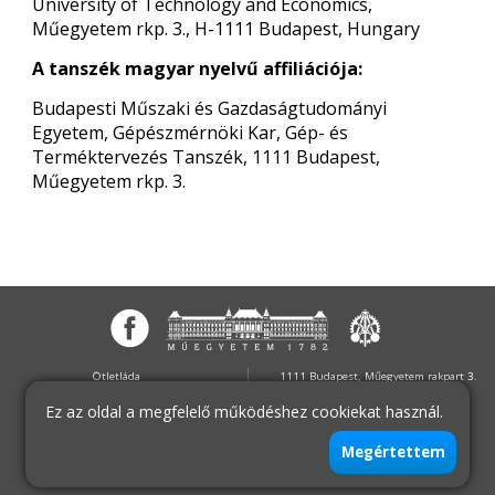
University of Technology and Economics,
Műegyetem rkp. 3., H-1111 Budapest, Hungary
A tanszék magyar nyelvű affiliációja:
Budapesti Műszaki és Gazdaságtudományi
Egyetem, Gépészmérnöki Kar, Gép- és
Terméktervezés Tanszék, 1111 Budapest,
Műegyetem rkp. 3.
Ötletláda
1111 Budapest, Műegyetem rakpart 3.
Oktatás
MG épület 110
Ez az oldal a megfelelő működéshez cookiekat használ.
Hírek
Telefon:+36-1-463-2345
Felvételizőknek
Fax:+36-1-463-3510
Munkatársak
E-mail:gt3@gt3.bme.hu
@2019 Gép- és Terméktervezés Tanszék